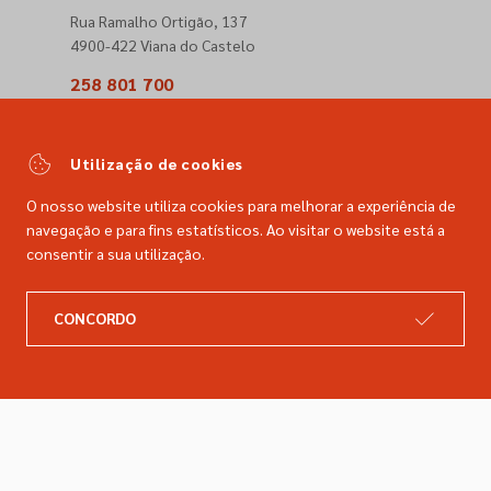
Rua Ramalho Ortigão, 137
4900-422 Viana do Castelo
258 801 700
(Chamada para a rede fixa nacional)
comercial@dimacer.com
Utilização de cookies
O nosso website utiliza cookies para melhorar a experiência de
navegação e para fins estatísticos. Ao visitar o website está a
consentir a sua utilização.
A DIMACER
INFORMAÇÕES LEGAIS
CONCORDO
Catálogo
Resolução de litígios
Retomas
Livro de reclamações
Marcas
Política de privacidade
Empresa
Política de cookies