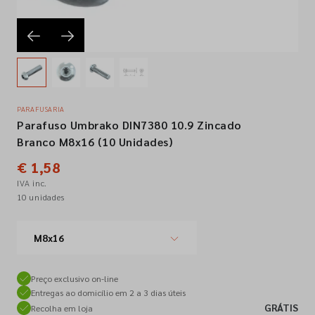
Empresa
Contactos
PARAFUSARIA
Parafuso Umbrako DIN7380 10.9 Zincado
Siga-nos nas redes sociais
Branco M8x16 (10 Unidades)
€ 1,58
IVA inc.
10 unidades
M8x16
Preço exclusivo on-line
Entregas ao domicílio em 2 a 3 dias úteis
GRÁTIS
Recolha em loja