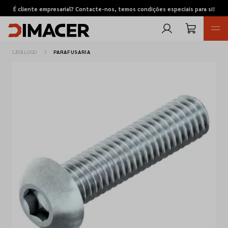
É cliente empresarial? Contacte-nos, temos condições especiais para si!
CATÁLOGO
PARAFUSARIA
Retomas
Pedidos de cotação
Marcas
Favoritos