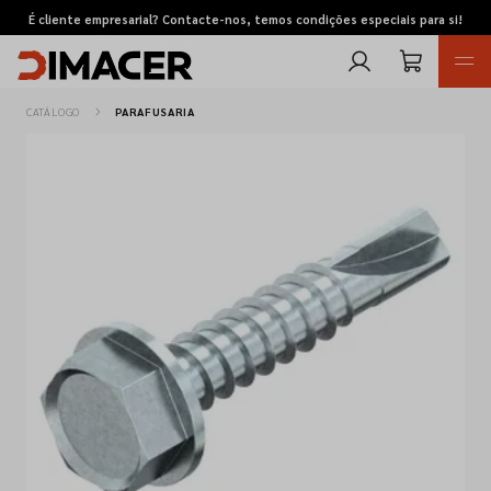
É cliente empresarial? Contacte-nos, temos condições especiais para si!
CATÁLOGO
PARAFUSARIA
Retomas
Pedidos de cotação
Marcas
Favoritos