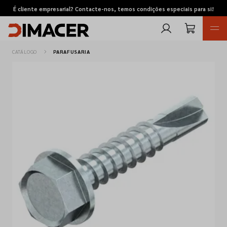
É cliente empresarial? Contacte-nos, temos condições especiais para si!
CATÁLOGO
PARAFUSARIA
Retomas
Pedidos de cotação
Marcas
Favoritos