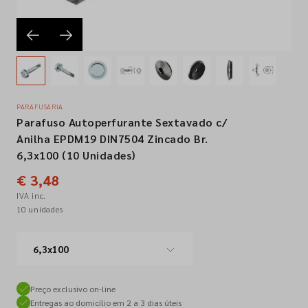
Empresa
Contactos
PARAFUSARIA
Parafuso Autoperfurante Sextavado c/
Siga-nos nas redes sociais
Anilha EPDM19 DIN7504 Zincado Br.
6,3x100 (10 Unidades)
€ 3,48
IVA inc.
10 unidades
6,3x100
Preço exclusivo on-line
Entregas ao domicílio em 2 a 3 dias úteis