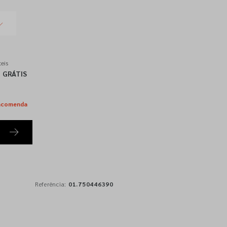
eis
GRÁTIS
ncomenda
Referência:
01.750446390