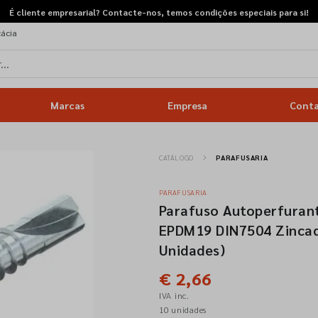
É cliente empresarial? Contacte-nos, temos condições especiais para si!
cácia
Marcas
Empresa
Cont
CATÁLOGO
PARAFUSARIA
PARAFUSARIA
Parafuso Autoperfurant
EPDM19 DIN7504 Zincado
Unidades)
€ 2,66
IVA inc.
10 unidades