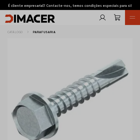
É cliente empresarial? Contacte-nos, temos condições especiais para si!
CATÁLOGO
PARAFUSARIA
Retomas
Pedidos de cotação
Marcas
Favoritos