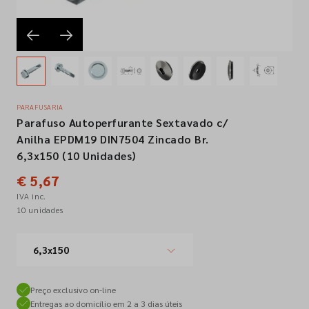
Empresa
Contactos
PARAFUSARIA
Parafuso Autoperfurante Sextavado c/
Siga-nos nas redes sociais
Anilha EPDM19 DIN7504 Zincado Br.
6,3x150 (10 Unidades)
€ 5,67
IVA inc.
10 unidades
6,3x150
Preço exclusivo on-line
Entregas ao domicílio em 2 a 3 dias úteis