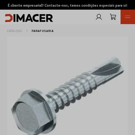
É cliente empresarial? Contacte-nos, temos condições especiais para si!
CATÁLOGO
PARAFUSARIA
Retomas
Pedidos de cotação
Marcas
Favoritos