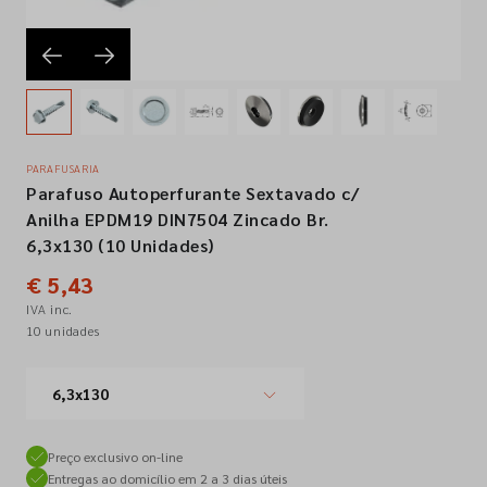
Empresa
Contactos
PARAFUSARIA
Parafuso Autoperfurante Sextavado c/
Siga-nos nas redes sociais
Anilha EPDM19 DIN7504 Zincado Br.
6,3x130 (10 Unidades)
€ 5,43
IVA inc.
10 unidades
6,3x130
Preço exclusivo on-line
Entregas ao domicílio em 2 a 3 dias úteis