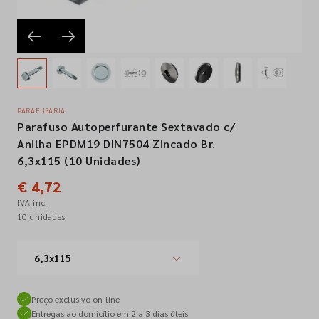
Empresa
Contactos
PARAFUSARIA
Parafuso Autoperfurante Sextavado c/
Siga-nos nas redes sociais
Anilha EPDM19 DIN7504 Zincado Br.
6,3x115 (10 Unidades)
€ 4,72
IVA inc.
10 unidades
6,3x115
Preço exclusivo on-line
Entregas ao domicílio em 2 a 3 dias úteis