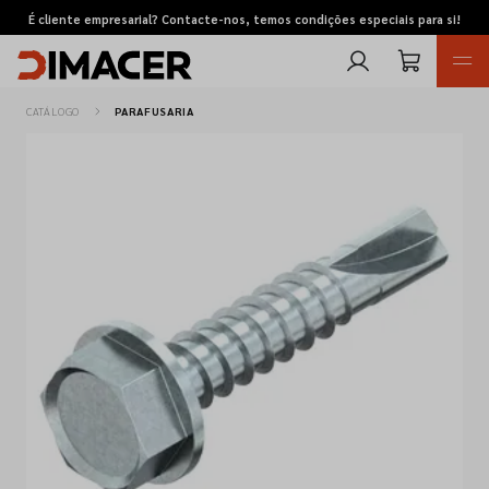
É cliente empresarial? Contacte-nos, temos condições especiais para si!
CATÁLOGO
PARAFUSARIA
Retomas
Pedidos de cotação
Marcas
Favoritos