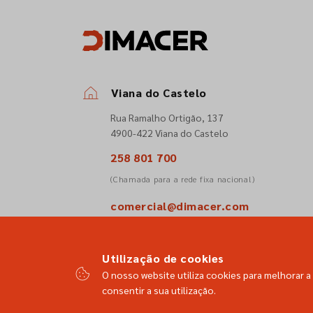
Viana do Castelo
Rua Ramalho Ortigão, 137
4900-422 Viana do Castelo
258 801 700
(Chamada para a rede fixa nacional)
comercial@dimacer.com
Utilização de cookies
O nosso website utiliza cookies para melhorar a 
consentir a sua utilização.