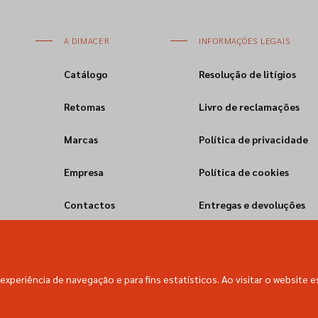
A DIMACER
INFORMAÇÕES LEGAIS
Catálogo
Resolução de litígios
Retomas
Livro de reclamações
Marcas
Política de privacidade
Empresa
Política de cookies
Contactos
Entregas e devoluções
experiência de navegação e para fins estatísticos. Ao visitar o website e
Dimacer © All rights reserved.