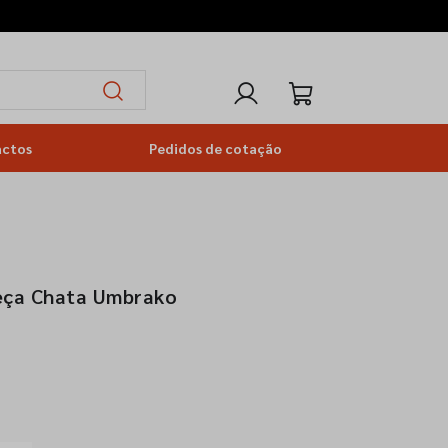
actos
Pedidos de cotação
eça Chata Umbrako