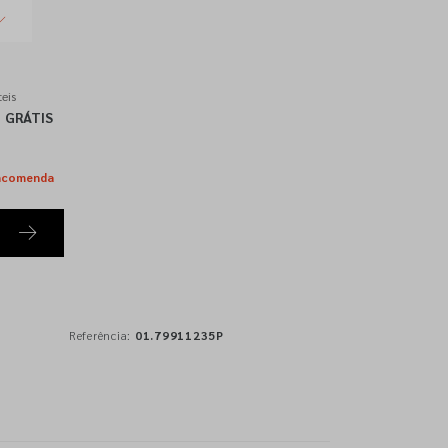
eis
GRÁTIS
ncomenda
Referência:
01.79911235P