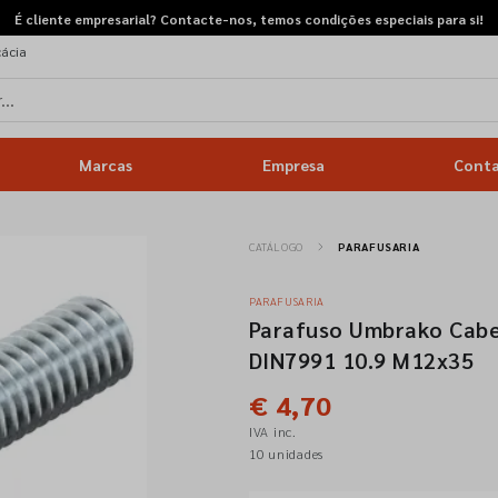
É cliente empresarial? Contacte-nos, temos condições especiais para si!
cácia
Marcas
Empresa
Cont
CATÁLOGO
PARAFUSARIA
PARAFUSARIA
Parafuso Umbrako Cab
DIN7991 10.9 M12x35
€ 4,70
IVA inc.
10 unidades