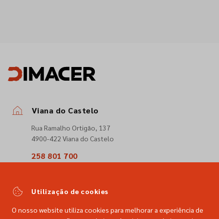
Viana do Castelo
Rua Ramalho Ortigão, 137
4900-422 Viana do Castelo
258 801 700
(Chamada para a rede fixa nacional)
comercial@dimacer.com
Utilização de cookies
O nosso website utiliza cookies para melhorar a experiência de