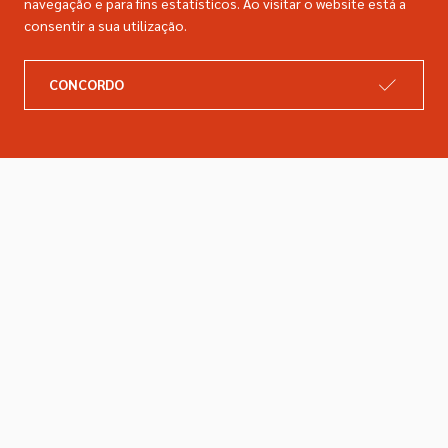
navegação e para fins estatísticos. Ao visitar o website está a
consentir a sua utilização.
A DIMACER
INFORMAÇÕES LEGAIS
CONCORDO
Catálogo
Resolução de litígios
Retomas
Livro de reclamações
Marcas
Política de privacidade
Empresa
Política de cookies
Contactos
Entregas e devoluções
Siga-nos nas redes sociais