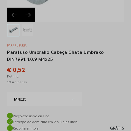
Empresa
Contactos
PARAFUSARIA
Parafuso Umbrako Cabeça Chata Umbrako
Siga-nos nas redes sociais
DIN7991 10.9 M4x25
€ 0,52
IVA inc.
10 unidades
M4x25
Preço exclusivo on-line
Entregas ao domicílio em 2 a 3 dias úteis
GRÁTIS
Recolha em loja