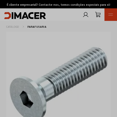
É cliente empresarial? Contacte-nos, temos condições especiais para si!
CATÁLOGO
PARAFUSARIA
Retomas
Pedidos de cotação
Marcas
Favoritos