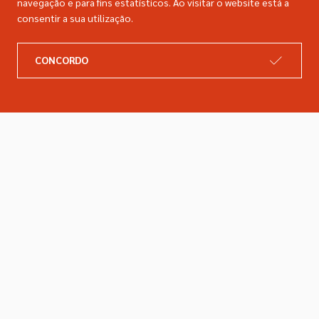
navegação e para fins estatísticos. Ao visitar o website está a
consentir a sua utilização.
A DIMACER
INFORMAÇÕES LEGAIS
CONCORDO
Catálogo
Resolução de litígios
Retomas
Livro de reclamações
Marcas
Política de privacidade
Empresa
Política de cookies
Contactos
Entregas e devoluções
Siga-nos nas redes sociais