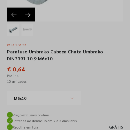
Empresa
Contactos
PARAFUSARIA
Parafuso Umbrako Cabeça Chata Umbrako
Siga-nos nas redes sociais
DIN7991 10.9 M6x10
€ 0,64
IVA inc.
10 unidades
M6x10
Preço exclusivo on-line
Entregas ao domicílio em 2 a 3 dias úteis
GRÁTIS
Recolha em loja