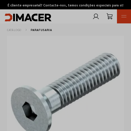
É cliente empresarial? Contacte-nos, temos condições especiais para si!
CATÁLOGO
PARAFUSARIA
Retomas
Pedidos de cotação
Marcas
Favoritos