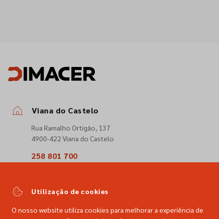
Viana do Castelo
Rua Ramalho Ortigão, 137
4900-422 Viana do Castelo
258 801 700
(Chamada para a rede fixa nacional)
comercial@dimacer.com
Utilização de cookies
O nosso website utiliza cookies para melhorar a experiência de