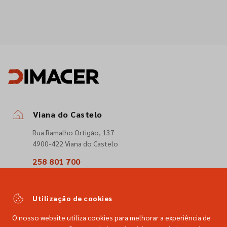
Viana do Castelo
Rua Ramalho Ortigão, 137
4900-422 Viana do Castelo
258 801 700
(Chamada para a rede fixa nacional)
comercial@dimacer.com
Utilização de cookies
O nosso website utiliza cookies para melhorar a experiência de