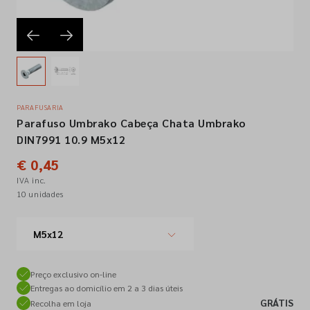
Empresa
Contactos
PARAFUSARIA
Parafuso Umbrako Cabeça Chata Umbrako
Siga-nos nas redes sociais
DIN7991 10.9 M5x12
€ 0,45
IVA inc.
10 unidades
M5x12
Preço exclusivo on-line
Entregas ao domicílio em 2 a 3 dias úteis
GRÁTIS
Recolha em loja