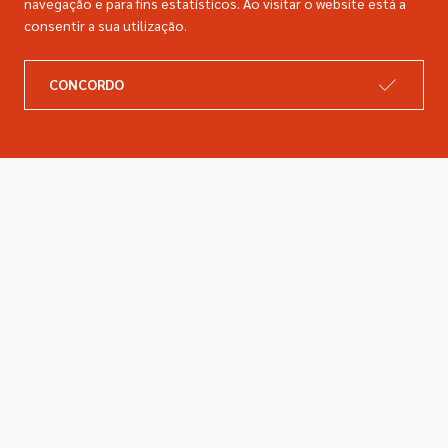
navegação e para fins estatísticos. Ao visitar o website está a
consentir a sua utilização.
A DIMACER
INFORMAÇÕES LEGAIS
CONCORDO
Catálogo
Resolução de litígios
Retomas
Livro de reclamações
Marcas
Política de privacidade
Empresa
Política de cookies
Contactos
Entregas e devoluções
Siga-nos nas redes sociais