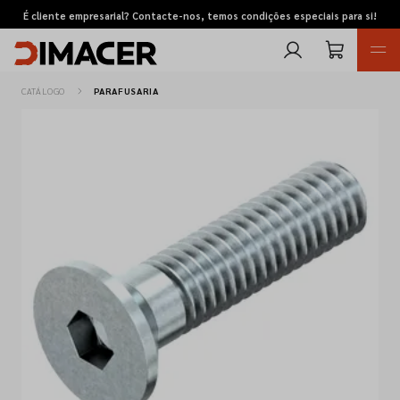
É cliente empresarial? Contacte-nos, temos condições especiais para si!
CATÁLOGO
PARAFUSARIA
Retomas
Pedidos de cotação
Marcas
Favoritos