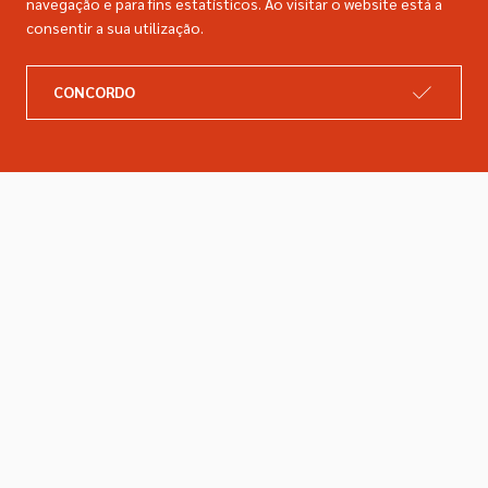
navegação e para fins estatísticos. Ao visitar o website está a
consentir a sua utilização.
A DIMACER
INFORMAÇÕES LEGAIS
CONCORDO
Catálogo
Resolução de litígios
Retomas
Livro de reclamações
Marcas
Política de privacidade
Empresa
Política de cookies
Contactos
Entregas e devoluções
Siga-nos nas redes sociais