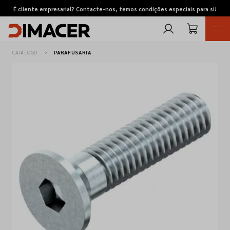
É cliente empresarial? Contacte-nos, temos condições especiais para si!
CATÁLOGO
PARAFUSARIA
Retomas
Pedidos de cotação
Marcas
Favoritos