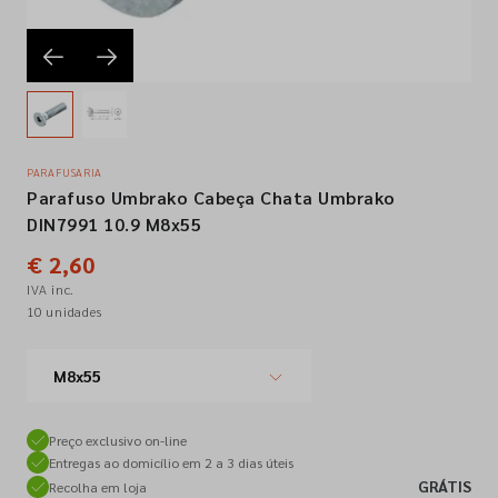
Empresa
Contactos
PARAFUSARIA
Parafuso Umbrako Cabeça Chata Umbrako
Siga-nos nas redes sociais
DIN7991 10.9 M8x55
€ 2,60
IVA inc.
10 unidades
M8x55
Preço exclusivo on-line
Entregas ao domicílio em 2 a 3 dias úteis
GRÁTIS
Recolha em loja