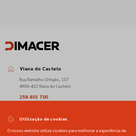
Viana do Castelo
Rua Ramalho Ortigão, 137
4900-422 Viana do Castelo
258 801 700
(Chamada para a rede fixa nacional)
comercial@dimacer.com
Utilização de cookies
O nosso website utiliza cookies para melhorar a experiência de