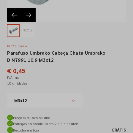
Empresa
Contactos
PARAFUSARIA
Parafuso Umbrako Cabeça Chata Umbrako
Siga-nos nas redes sociais
DIN7991 10.9 M3x12
€ 0,45
IVA inc.
10 unidades
M3x12
Preço exclusivo on-line
Entregas ao domicílio em 2 a 3 dias úteis
GRÁTIS
Recolha em loja