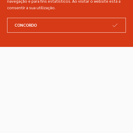
navegação e para fins estatísticos. Ao visitar o website está a
consentir a sua utilização.
A DIMACER
INFORMAÇÕES LEGAIS
CONCORDO
Catálogo
Resolução de litígios
Retomas
Livro de reclamações
Marcas
Política de privacidade
Empresa
Política de cookies
Contactos
Entregas e devoluções
Siga-nos nas redes sociais