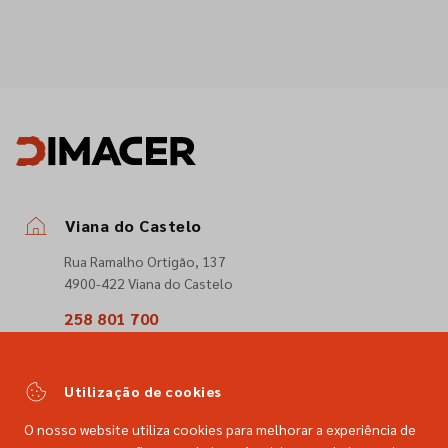
Viana do Castelo
Rua Ramalho Ortigão, 137
4900-422 Viana do Castelo
258 801 700
(Chamada para a rede fixa nacional)
comercial@dimacer.com
Utilização de cookies
O nosso website utiliza cookies para melhorar a experiência de