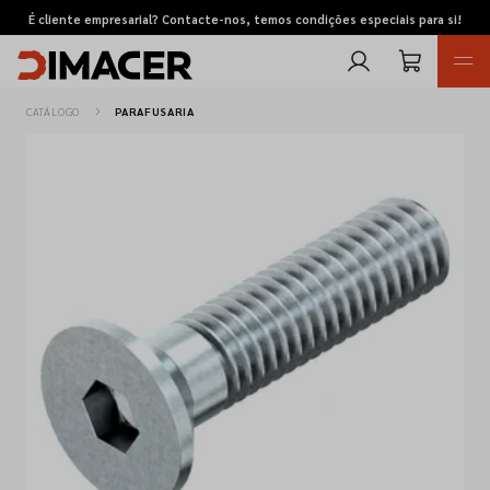
É cliente empresarial? Contacte-nos, temos condições especiais para si!
CATÁLOGO
PARAFUSARIA
Retomas
Pedidos de cotação
Marcas
Favoritos