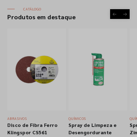
CATÁLOGO
Empresa
Produtos em destaque
Contactos
Siga-nos nas redes sociais
ABRASIVOS
QUÍMICOS
QUÍ
Disco de Fibra Ferro
Spray de Limpeza e
Sp
Klingspor CS561
Desengordurante
Zi