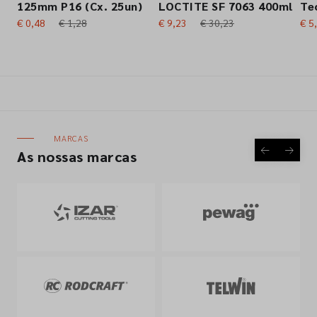
125mm P16 (Cx. 25un)
LOCTITE SF 7063 400ml
Te
€ 0,48
€ 1,28
€ 9,23
€ 30,23
€ 5
MARCAS
As nossas marcas