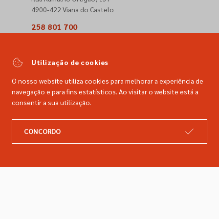
4900-422 Viana do Castelo
258 801 700
(Chamada para a rede fixa nacional)
comercial@dimacer.com
Utilização de cookies
O nosso website utiliza cookies para melhorar a experiência de
navegação e para fins estatísticos. Ao visitar o website está a
consentir a sua utilização.
A DIMACER
INFORMAÇÕES LEGAIS
CONCORDO
Catálogo
Resolução de litígios
Retomas
Livro de reclamações
Marcas
Política de privacidade
Empresa
Política de cookies