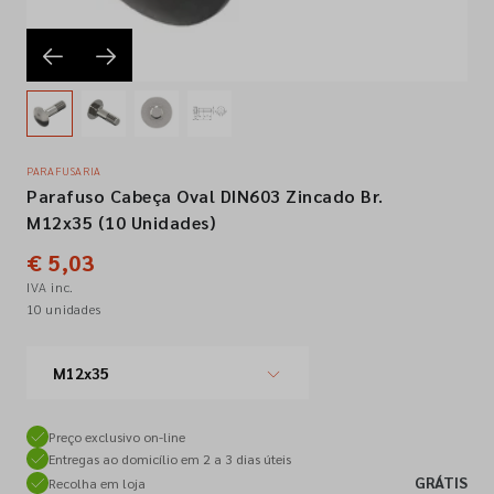
Empresa
Contactos
PARAFUSARIA
Parafuso Cabeça Oval DIN603 Zincado Br.
Siga-nos nas redes sociais
M12x35 (10 Unidades)
€ 5,03
IVA inc.
10 unidades
M12x35
Preço exclusivo on-line
Entregas ao domicílio em 2 a 3 dias úteis
GRÁTIS
Recolha em loja