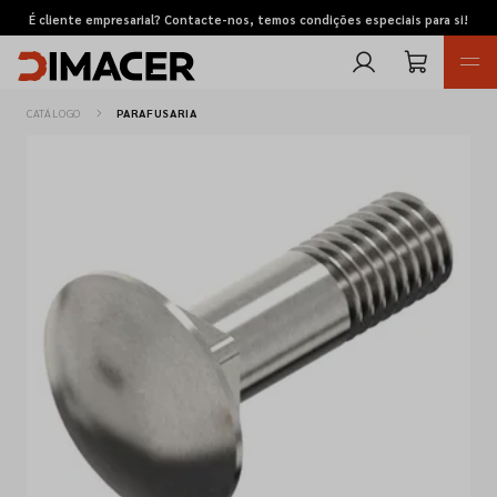
É cliente empresarial? Contacte-nos, temos condições especiais para si!
CATÁLOGO
PARAFUSARIA
Retomas
Pedidos de cotação
Marcas
Favoritos