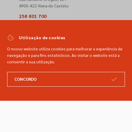
4900-422 Viana do Castelo
258 801 700
(Chamada para a rede fixa nacional)
comercial@dimacer.com
Utilização de cookies
O nosso website utiliza cookies para melhorar a experiência de
navegação e para fins estatísticos. Ao visitar o website está a
consentir a sua utilização.
A DIMACER
INFORMAÇÕES LEGAIS
CONCORDO
Catálogo
Resolução de litígios
Retomas
Livro de reclamações
Marcas
Política de privacidade
Empresa
Política de cookies