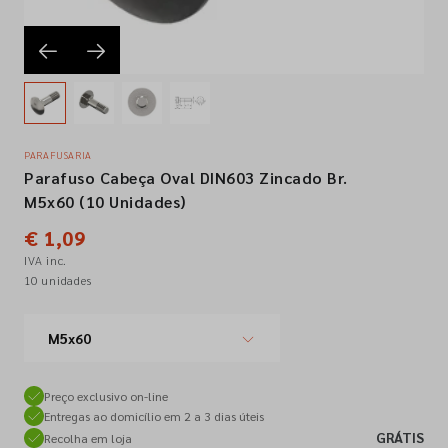
Empresa
Contactos
PARAFUSARIA
Parafuso Cabeça Oval DIN603 Zincado Br.
Siga-nos nas redes sociais
M5x60 (10 Unidades)
€ 1,09
IVA inc.
10 unidades
M5x60
Preço exclusivo on-line
Entregas ao domicílio em 2 a 3 dias úteis
GRÁTIS
Recolha em loja