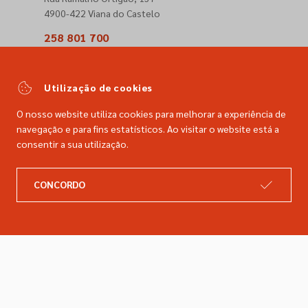
4900-422 Viana do Castelo
258 801 700
(Chamada para a rede fixa nacional)
comercial@dimacer.com
Utilização de cookies
O nosso website utiliza cookies para melhorar a experiência de
navegação e para fins estatísticos. Ao visitar o website está a
consentir a sua utilização.
A DIMACER
INFORMAÇÕES LEGAIS
CONCORDO
Catálogo
Resolução de litígios
Retomas
Livro de reclamações
Marcas
Política de privacidade
Empresa
Política de cookies