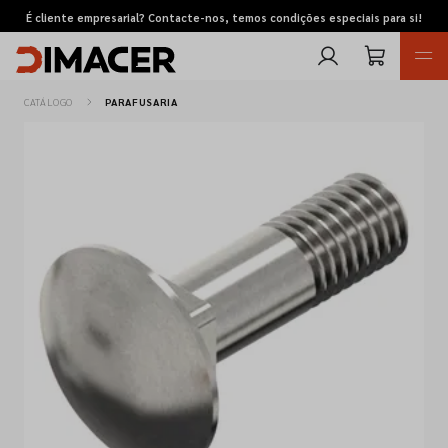
É cliente empresarial? Contacte-nos, temos condições especiais para si!
CATÁLOGO
PARAFUSARIA
Retomas
Pedidos de cotação
Marcas
Favoritos