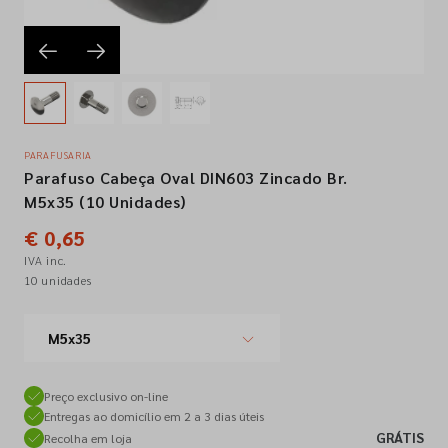
Empresa
Contactos
PARAFUSARIA
Parafuso Cabeça Oval DIN603 Zincado Br.
Siga-nos nas redes sociais
M5x35 (10 Unidades)
€ 0,65
IVA inc.
10 unidades
M5x35
Preço exclusivo on-line
Entregas ao domicílio em 2 a 3 dias úteis
GRÁTIS
Recolha em loja