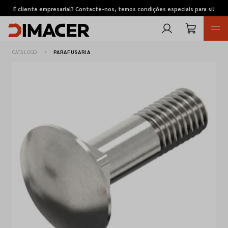
É cliente empresarial? Contacte-nos, temos condições especiais para si!
CATÁLOGO
PARAFUSARIA
Retomas
Pedidos de cotação
Marcas
Favoritos