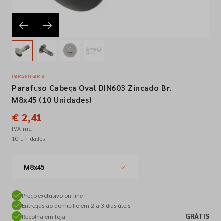
Empresa
Contactos
PARAFUSARIA
Parafuso Cabeça Oval DIN603 Zincado Br.
Siga-nos nas redes sociais
M8x45 (10 Unidades)
€ 2,41
IVA inc.
10 unidades
M8x45
Preço exclusivo on-line
Entregas ao domicílio em 2 a 3 dias úteis
GRÁTIS
Recolha em loja