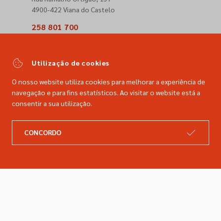
4900-422 Viana do Castelo
258 801 700
(Chamada para a rede fixa nacional)
comercial@dimacer.com
Utilização de cookies
O nosso website utiliza cookies para melhorar a experiência de
navegação e para fins estatísticos. Ao visitar o website está a
consentir a sua utilização.
A DIMACER
INFORMAÇÕES LEGAIS
CONCORDO
Catálogo
Resolução de litígios
Retomas
Livro de reclamações
Marcas
Política de privacidade
Empresa
Política de cookies