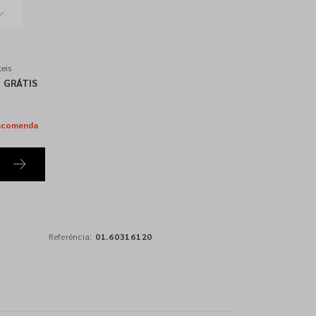
eis
GRÁTIS
ncomenda
Referência:
01.60316120