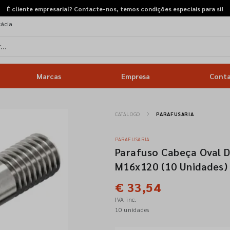
É cliente empresarial? Contacte-nos, temos condições especiais para si!
cácia
Marcas
Empresa
Cont
CATÁLOGO
PARAFUSARIA
PARAFUSARIA
Parafuso Cabeça Oval D
M16x120 (10 Unidades)
€ 33,54
IVA inc.
10 unidades