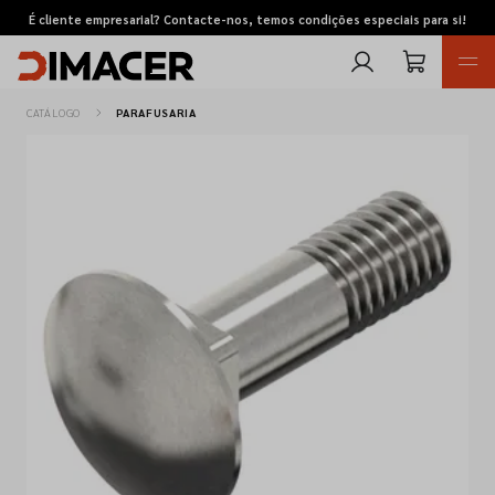
É cliente empresarial? Contacte-nos, temos condições especiais para si!
CATÁLOGO
PARAFUSARIA
Retomas
Pedidos de cotação
Marcas
Favoritos