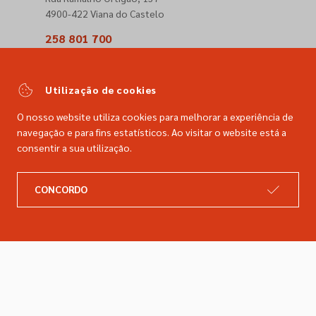
4900-422 Viana do Castelo
258 801 700
(Chamada para a rede fixa nacional)
comercial@dimacer.com
Utilização de cookies
O nosso website utiliza cookies para melhorar a experiência de
navegação e para fins estatísticos. Ao visitar o website está a
consentir a sua utilização.
A DIMACER
INFORMAÇÕES LEGAIS
CONCORDO
Catálogo
Resolução de litígios
Retomas
Livro de reclamações
Marcas
Política de privacidade
Empresa
Política de cookies