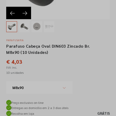
Empresa
Contactos
PARAFUSARIA
Parafuso Cabeça Oval DIN603 Zincado Br.
Siga-nos nas redes sociais
M8x90 (10 Unidades)
€ 4,03
IVA inc.
10 unidades
M8x90
Preço exclusivo on-line
Entregas ao domicílio em 2 a 3 dias úteis
GRÁTIS
Recolha em loja