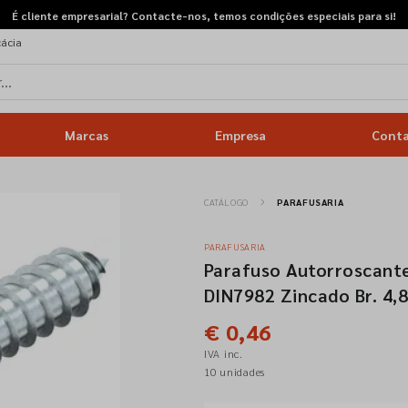
É cliente empresarial? Contacte-nos, temos condições especiais para si!
cácia
Marcas
Empresa
Cont
CATÁLOGO
PARAFUSARIA
PARAFUSARIA
Parafuso Autorroscante
DIN7982 Zincado Br. 4,
€ 0,46
IVA inc.
10 unidades