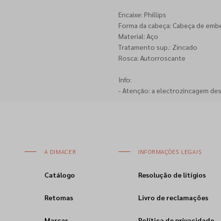
Encaixe: Phillips
Forma da cabeça: Cabeça de emb
Material: Aço
Tratamento sup.: Zincado
Rosca: Autorroscante
Info:
- Atenção: a electrozincagem de
A DIMACER
INFORMAÇÕES LEGAIS
Catálogo
Resolução de litígios
Retomas
Livro de reclamações
Marcas
Política de privacidade