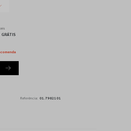
eis
GRÁTIS
ncomenda
Referência:
01.7982101