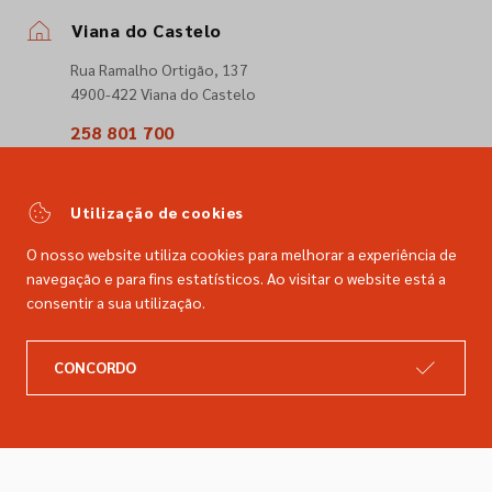
Viana do Castelo
Rua Ramalho Ortigão, 137
4900-422 Viana do Castelo
258 801 700
(Chamada para a rede fixa nacional)
comercial@dimacer.com
Utilização de cookies
O nosso website utiliza cookies para melhorar a experiência de
navegação e para fins estatísticos. Ao visitar o website está a
consentir a sua utilização.
A DIMACER
INFORMAÇÕES LEGAIS
CONCORDO
Catálogo
Resolução de litígios
Retomas
Livro de reclamações
Marcas
Política de privacidade