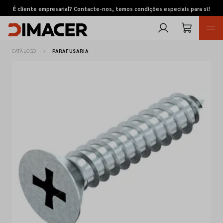
É cliente empresarial? Contacte-nos, temos condições especiais para si!
CATÁLOGO
PARAFUSARIA
Retomas
Pedidos de cotação
Marcas
Favoritos