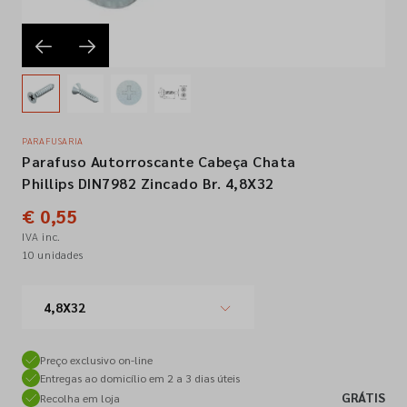
Empresa
Contactos
PARAFUSARIA
Parafuso Autorroscante Cabeça Chata
Siga-nos nas redes sociais
Phillips DIN7982 Zincado Br. 4,8X32
€ 0,55
IVA inc.
10 unidades
4,8X32
Preço exclusivo on-line
Entregas ao domicílio em 2 a 3 dias úteis
GRÁTIS
Recolha em loja