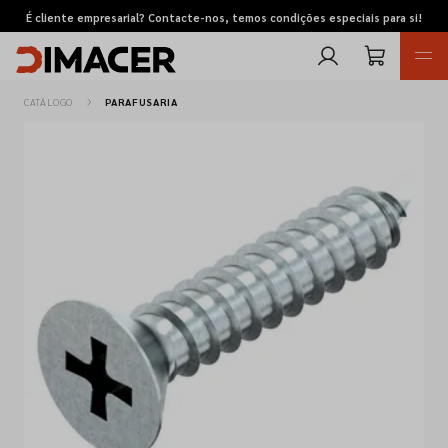
É cliente empresarial? Contacte-nos, temos condições especiais para si!
CATÁLOGO
PARAFUSARIA
Retomas
Pedidos de cotação
Marcas
Favoritos