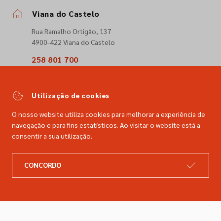
Viana do Castelo
Rua Ramalho Ortigão, 137
4900-422 Viana do Castelo
258 801 700
(Chamada para a rede fixa nacional)
comercial@dimacer.com
Utilização de cookies
O nosso website utiliza cookies para melhorar a experiência de
navegação e para fins estatísticos. Ao visitar o website está a
consentir a sua utilização.
A DIMACER
INFORMAÇÕES LEGAIS
CONCORDO
Catálogo
Resolução de litígios
Retomas
Livro de reclamações
Marcas
Política de privacidade