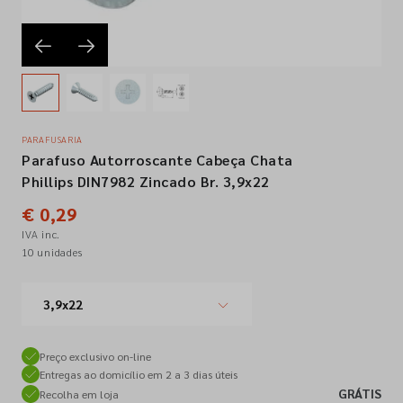
Empresa
Contactos
PARAFUSARIA
Parafuso Autorroscante Cabeça Chata
Siga-nos nas redes sociais
Phillips DIN7982 Zincado Br. 3,9x22
€ 0,29
IVA inc.
10 unidades
3,9x22
Preço exclusivo on-line
Entregas ao domicílio em 2 a 3 dias úteis
GRÁTIS
Recolha em loja