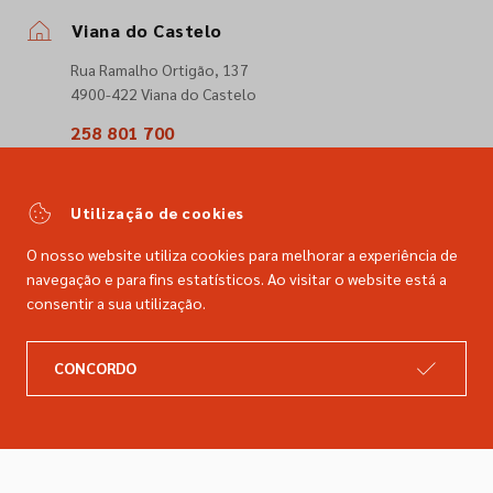
Viana do Castelo
Rua Ramalho Ortigão, 137
4900-422 Viana do Castelo
258 801 700
(Chamada para a rede fixa nacional)
comercial@dimacer.com
Utilização de cookies
O nosso website utiliza cookies para melhorar a experiência de
navegação e para fins estatísticos. Ao visitar o website está a
consentir a sua utilização.
A DIMACER
INFORMAÇÕES LEGAIS
CONCORDO
Catálogo
Resolução de litígios
Retomas
Livro de reclamações
Marcas
Política de privacidade