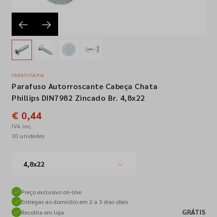
Empresa
Contactos
PARAFUSARIA
Parafuso Autorroscante Cabeça Chata
Siga-nos nas redes sociais
Phillips DIN7982 Zincado Br. 4,8x22
€ 0,44
IVA inc.
10 unidades
4,8x22
Preço exclusivo on-line
Entregas ao domicílio em 2 a 3 dias úteis
GRÁTIS
Recolha em loja