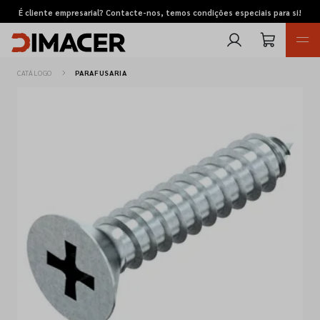
É cliente empresarial? Contacte-nos, temos condições especiais para si!
CATÁLOGO
PARAFUSARIA
Retomas
Pedidos de cotação
Marcas
Favoritos