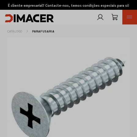
É cliente empresarial? Contacte-nos, temos condições especiais para si!
CATÁLOGO
PARAFUSARIA
Retomas
Pedidos de cotação
Marcas
Favoritos