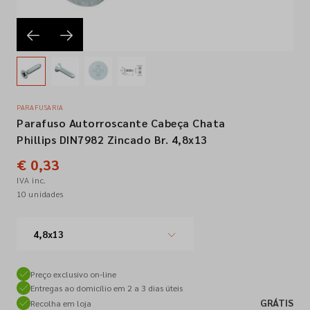
Empresa
Contactos
PARAFUSARIA
Parafuso Autorroscante Cabeça Chata
Siga-nos nas redes sociais
Phillips DIN7982 Zincado Br. 4,8x13
€ 0,33
IVA inc.
10 unidades
4,8x13
Preço exclusivo on-line
Entregas ao domicílio em 2 a 3 dias úteis
GRÁTIS
Recolha em loja