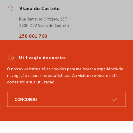
Viana do Castelo
Rua Ramalho Ortigão, 137
4900-422 Viana do Castelo
258 801 700
(Chamada para a rede fixa nacional)
comercial@dimacer.com
Utilização de cookies
O nosso website utiliza cookies para melhorar a experiência de
navegação e para fins estatísticos. Ao visitar o website está a
consentir a sua utilização.
A DIMACER
INFORMAÇÕES LEGAIS
CONCORDO
Catálogo
Resolução de litígios
Retomas
Livro de reclamações
Marcas
Política de privacidade