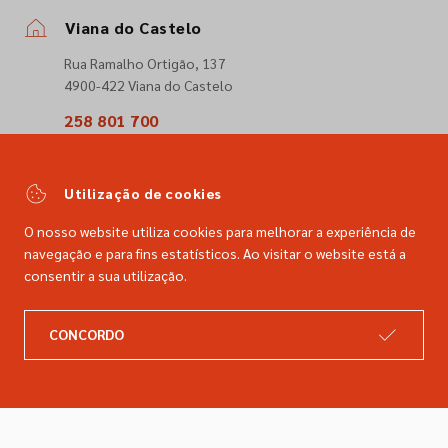
Viana do Castelo
Rua Ramalho Ortigão, 137
4900-422 Viana do Castelo
258 801 700
(Chamada para a rede fixa nacional)
comercial@dimacer.com
Utilização de cookies
O nosso website utiliza cookies para melhorar a experiência de
navegação e para fins estatísticos. Ao visitar o website está a
consentir a sua utilização.
A DIMACER
INFORMAÇÕES LEGAIS
CONCORDO
Catálogo
Resolução de litígios
Retomas
Livro de reclamações
Marcas
Política de privacidade