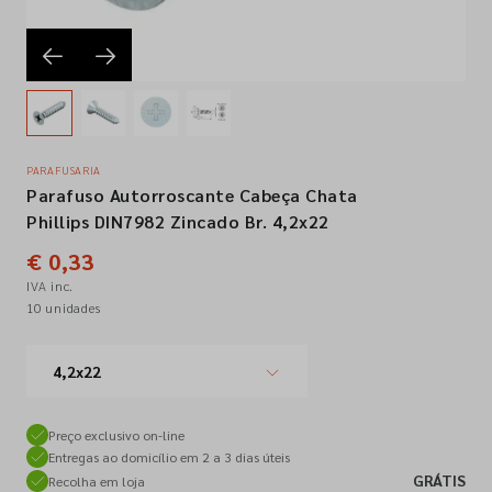
Empresa
Contactos
PARAFUSARIA
Parafuso Autorroscante Cabeça Chata
Siga-nos nas redes sociais
Phillips DIN7982 Zincado Br. 4,2x22
€ 0,33
IVA inc.
10 unidades
4,2x22
Preço exclusivo on-line
Entregas ao domicílio em 2 a 3 dias úteis
GRÁTIS
Recolha em loja