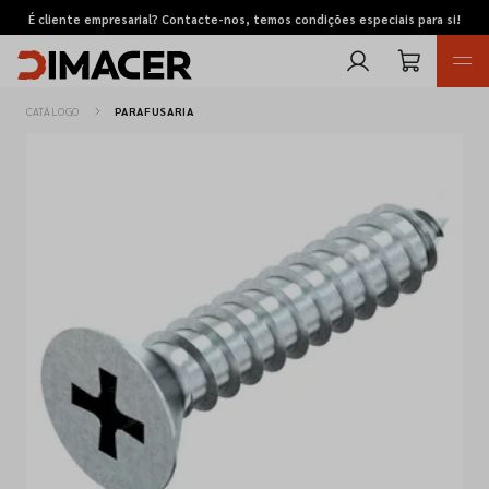
É cliente empresarial? Contacte-nos, temos condições especiais para si!
CATÁLOGO
PARAFUSARIA
Retomas
Pedidos de cotação
Marcas
Favoritos