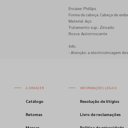
Encaixe: Phillips
Forma da cabeça: Cabeça de emb
Material: Aço
Tratamento sup.: Zincado
Rosca: Autorroscante
Info:
- Atenção: a electrozincagem de
A DIMACER
INFORMAÇÕES LEGAIS
Catálogo
Resolução de litígios
Retomas
Livro de reclamações
Marcas
Política de privacidade