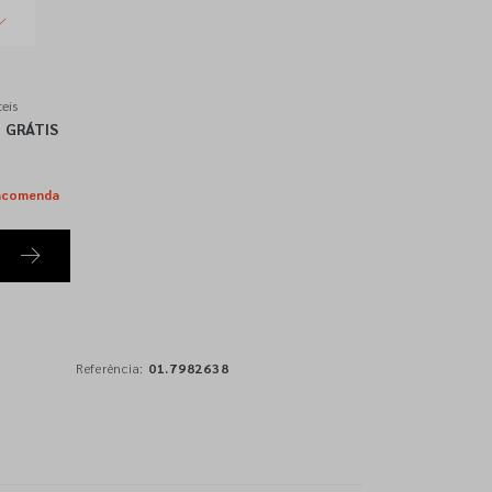
eis
GRÁTIS
ncomenda
Referência:
01.7982638