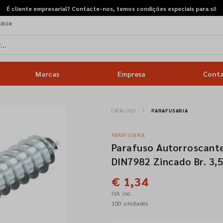
É cliente empresarial? Contacte-nos, temos condições especiais para si!
cácia
Marcas
Empresa
Cont
CATÁLOGO
PARAFUSARIA
PARAFUSARIA
Parafuso Autorroscante
DIN7982 Zincado Br. 3,
€ 1,34
IVA inc.
100 unidades