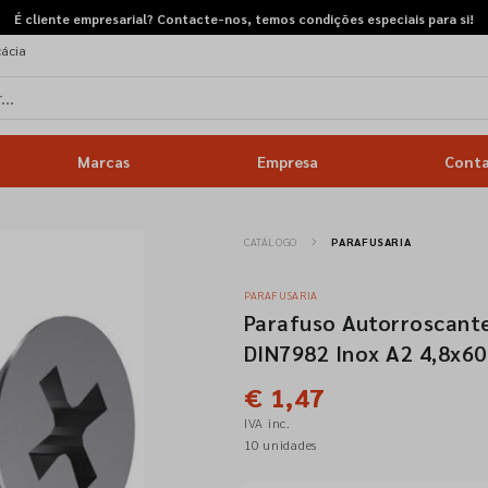
É cliente empresarial? Contacte-nos, temos condições especiais para si!
cácia
Marcas
Empresa
Cont
CATÁLOGO
PARAFUSARIA
PARAFUSARIA
Parafuso Autorroscante
DIN7982 Inox A2 4,8x60
€ 1,47
IVA inc.
10 unidades