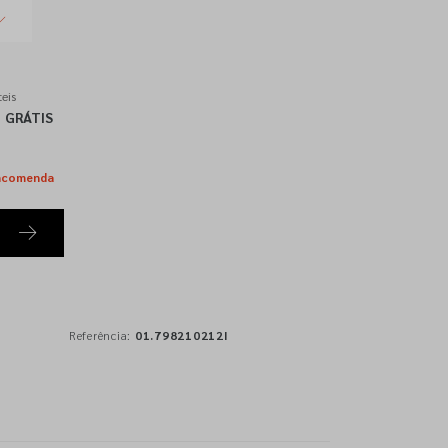
eis
GRÁTIS
ncomenda
Referência:
01.798210212I