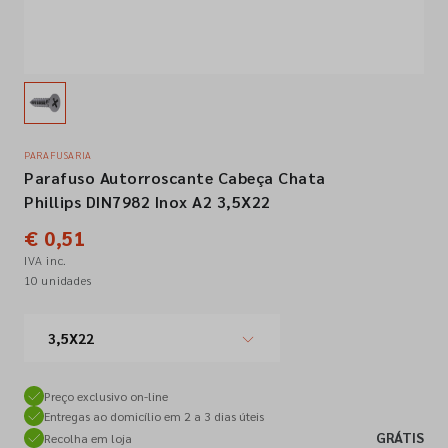
Empresa
Contactos
PARAFUSARIA
Parafuso Autorroscante Cabeça Chata
Siga-nos nas redes sociais
Phillips DIN7982 Inox A2 3,5X22
€ 0,51
IVA inc.
10 unidades
3,5X22
Preço exclusivo on-line
Entregas ao domicílio em 2 a 3 dias úteis
GRÁTIS
Recolha em loja