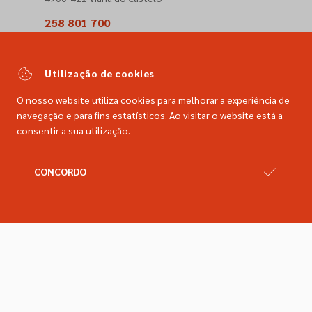
258 801 700
(Chamada para a rede fixa nacional)
comercial@dimacer.com
Utilização de cookies
O nosso website utiliza cookies para melhorar a experiência de
navegação e para fins estatísticos. Ao visitar o website está a
consentir a sua utilização.
A DIMACER
INFORMAÇÕES LEGAIS
CONCORDO
Catálogo
Resolução de litígios
Retomas
Livro de reclamações
Marcas
Política de privacidade
Empresa
Política de cookies
Contactos
Entregas e devoluções