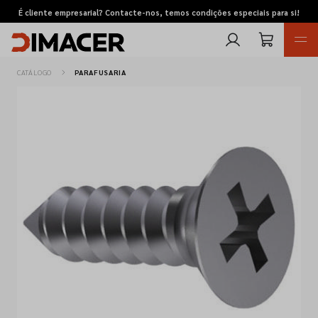
É cliente empresarial? Contacte-nos, temos condições especiais para si!
CATÁLOGO
PARAFUSARIA
Retomas
Pedidos de cotação
Marcas
Favoritos