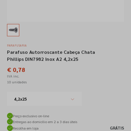
Empresa
Contactos
PARAFUSARIA
Parafuso Autorroscante Cabeça Chata
Siga-nos nas redes sociais
Phillips DIN7982 Inox A2 4,2x25
€ 0,78
IVA inc.
10 unidades
4,2x25
Preço exclusivo on-line
Entregas ao domicílio em 2 a 3 dias úteis
GRÁTIS
Recolha em loja