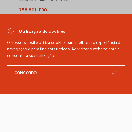
258 801 700
(Chamada para a rede fixa nacional)
comercial@dimacer.com
Utilização de cookies
O nosso website utiliza cookies para melhorar a experiência de
navegação e para fins estatísticos. Ao visitar o website está a
consentir a sua utilização.
A DIMACER
INFORMAÇÕES LEGAIS
CONCORDO
Catálogo
Resolução de litígios
Retomas
Livro de reclamações
Marcas
Política de privacidade
Empresa
Política de cookies
Contactos
Entregas e devoluções