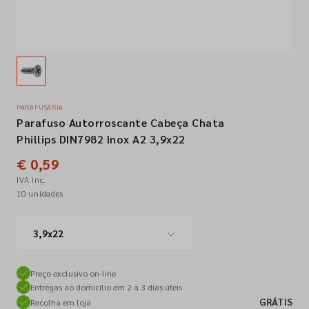
Empresa
Contactos
PARAFUSARIA
Parafuso Autorroscante Cabeça Chata
Siga-nos nas redes sociais
Phillips DIN7982 Inox A2 3,9x22
€ 0,59
IVA inc.
10 unidades
3,9x22
Preço exclusivo on-line
Entregas ao domicílio em 2 a 3 dias úteis
GRÁTIS
Recolha em loja