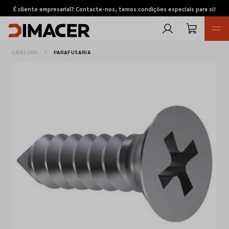
É cliente empresarial? Contacte-nos, temos condições especiais para si!
CATÁLOGO
PARAFUSARIA
Retomas
Pedidos de cotação
Marcas
Favoritos