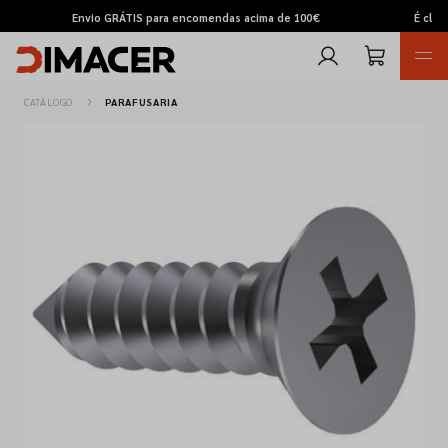
ima de 100€
É cliente empresarial? Contacte-nos, temos condições
CATÁLOGO
PARAFUSARIA
Retomas
Pedidos de cotação
Marcas
Favoritos