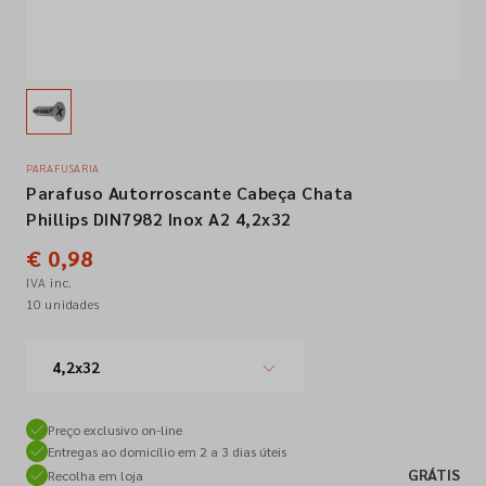
Empresa
Contactos
PARAFUSARIA
Parafuso Autorroscante Cabeça Chata
Siga-nos nas redes sociais
Phillips DIN7982 Inox A2 4,2x32
€ 0,98
IVA inc.
10 unidades
4,2x32
Preço exclusivo on-line
Entregas ao domicílio em 2 a 3 dias úteis
GRÁTIS
Recolha em loja