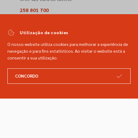
258 801 700
(Chamada para a rede fixa nacional)
comercial@dimacer.com
Utilização de cookies
O nosso website utiliza cookies para melhorar a experiência de
navegação e para fins estatísticos. Ao visitar o website está a
consentir a sua utilização.
A DIMACER
INFORMAÇÕES LEGAIS
CONCORDO
Catálogo
Resolução de litígios
Retomas
Livro de reclamações
Marcas
Política de privacidade
Empresa
Política de cookies
Contactos
Entregas e devoluções