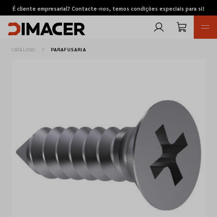
É cliente empresarial? Contacte-nos, temos condições especiais para si!
CATÁLOGO
PARAFUSARIA
Retomas
Pedidos de cotação
Marcas
Favoritos