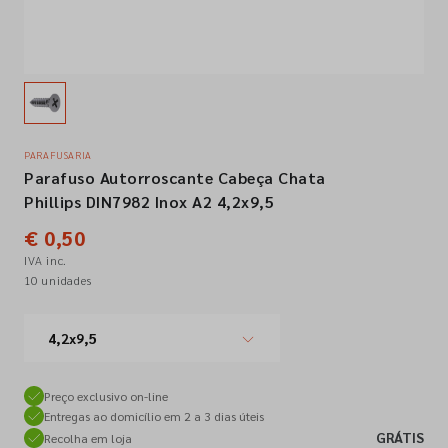
Empresa
Contactos
PARAFUSARIA
Parafuso Autorroscante Cabeça Chata
Siga-nos nas redes sociais
Phillips DIN7982 Inox A2 4,2x9,5
€ 0,50
IVA inc.
10 unidades
4,2x9,5
Preço exclusivo on-line
Entregas ao domicílio em 2 a 3 dias úteis
GRÁTIS
Recolha em loja