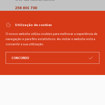
258 801 700
(Chamada para a rede fixa nacional)
comercial@dimacer.com
Utilização de cookies
O nosso website utiliza cookies para melhorar a experiência de
navegação e para fins estatísticos. Ao visitar o website está a
consentir a sua utilização.
A DIMACER
INFORMAÇÕES LEGAIS
CONCORDO
Catálogo
Resolução de litígios
Retomas
Livro de reclamações
Marcas
Política de privacidade
Empresa
Política de cookies
Contactos
Entregas e devoluções