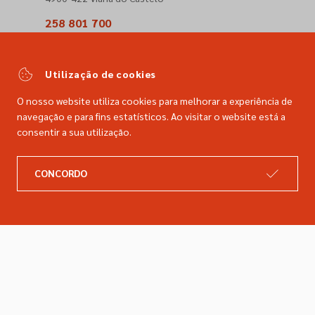
258 801 700
(Chamada para a rede fixa nacional)
comercial@dimacer.com
Utilização de cookies
O nosso website utiliza cookies para melhorar a experiência de
navegação e para fins estatísticos. Ao visitar o website está a
consentir a sua utilização.
A DIMACER
INFORMAÇÕES LEGAIS
CONCORDO
Catálogo
Resolução de litígios
Retomas
Livro de reclamações
Marcas
Política de privacidade
Empresa
Política de cookies
Contactos
Entregas e devoluções