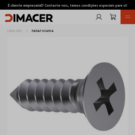
É cliente empresarial? Contacte-nos, temos condições especiais para si!
CATÁLOGO
PARAFUSARIA
Retomas
Pedidos de cotação
Marcas
Favoritos