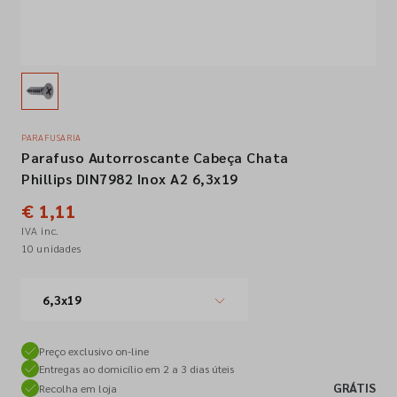
Empresa
Contactos
PARAFUSARIA
Parafuso Autorroscante Cabeça Chata
Siga-nos nas redes sociais
Phillips DIN7982 Inox A2 6,3x19
€ 1,11
IVA inc.
10 unidades
6,3x19
Preço exclusivo on-line
Entregas ao domicílio em 2 a 3 dias úteis
GRÁTIS
Recolha em loja