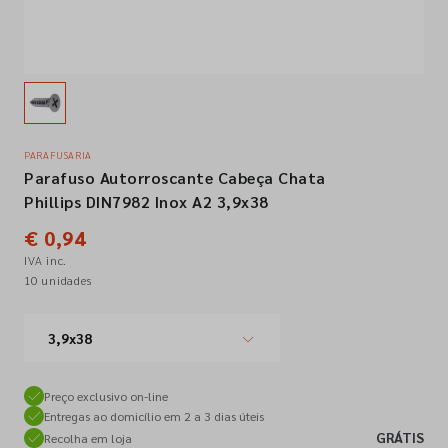
Empresa
Contactos
PARAFUSARIA
Parafuso Autorroscante Cabeça Chata
Siga-nos nas redes sociais
Phillips DIN7982 Inox A2 3,9x38
€ 0,94
IVA inc.
10 unidades
3,9x38
Preço exclusivo on-line
Entregas ao domicílio em 2 a 3 dias úteis
GRÁTIS
Recolha em loja