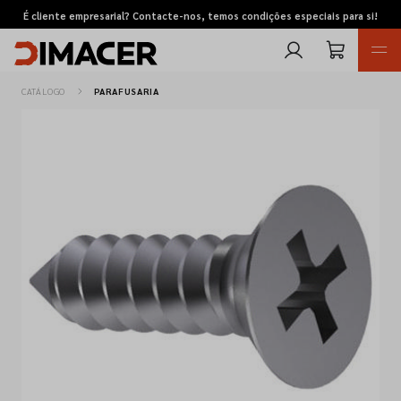
É cliente empresarial? Contacte-nos, temos condições especiais para si!
CATÁLOGO
PARAFUSARIA
Retomas
Pedidos de cotação
Marcas
Favoritos