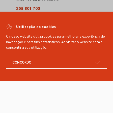
258 801 700
(Chamada para a rede fixa nacional)
comercial@dimacer.com
Utilização de cookies
O nosso website utiliza cookies para melhorar a experiência de
navegação e para fins estatísticos. Ao visitar o website está a
consentir a sua utilização.
A DIMACER
INFORMAÇÕES LEGAIS
CONCORDO
Catálogo
Resolução de litígios
Retomas
Livro de reclamações
Marcas
Política de privacidade
Empresa
Política de cookies
Contactos
Entregas e devoluções