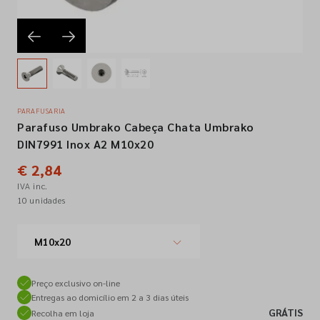
Empresa
Contactos
PARAFUSARIA
Parafuso Umbrako Cabeça Chata Umbrako
Siga-nos nas redes sociais
DIN7991 Inox A2 M10x20
€ 2,84
IVA inc.
10 unidades
M10x20
Preço exclusivo on-line
Entregas ao domicílio em 2 a 3 dias úteis
GRÁTIS
Recolha em loja