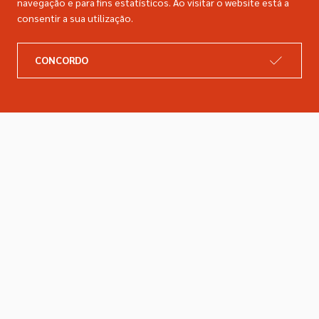
navegação e para fins estatísticos. Ao visitar o website está a
consentir a sua utilização.
A DIMACER
INFORMAÇÕES LEGAIS
CONCORDO
Catálogo
Resolução de litígios
Retomas
Livro de reclamações
Marcas
Política de privacidade
Empresa
Política de cookies
Contactos
Entregas e devoluções
Siga-nos nas redes sociais