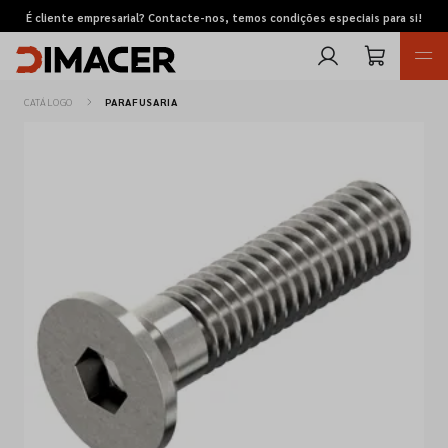
É cliente empresarial? Contacte-nos, temos condições especiais para si!
CATÁLOGO
PARAFUSARIA
Retomas
Pedidos de cotação
Marcas
Favoritos