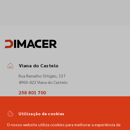
Viana do Castelo
Rua Ramalho Ortigão, 137
4900-422 Viana do Castelo
258 801 700
(Chamada para a rede fixa nacional)
comercial@dimacer.com
Utilização de cookies
O nosso website utiliza cookies para melhorar a experiência de