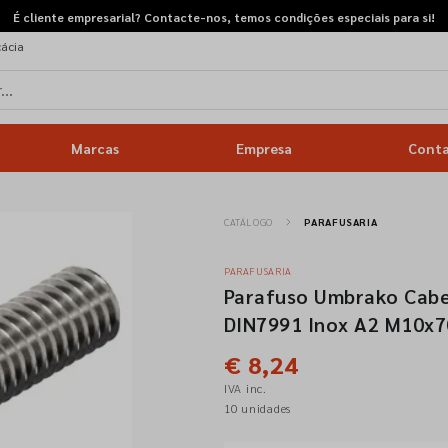
É cliente empresarial? Contacte-nos, temos condições especiais para si!
cácia
Marcas
Empresa
Cont
CATÁLOGO
PARAFUSARIA
PARAFUSARIA
Parafuso Umbrako Cab
DIN7991 Inox A2 M10x7
€ 8,24
IVA inc.
10 unidades