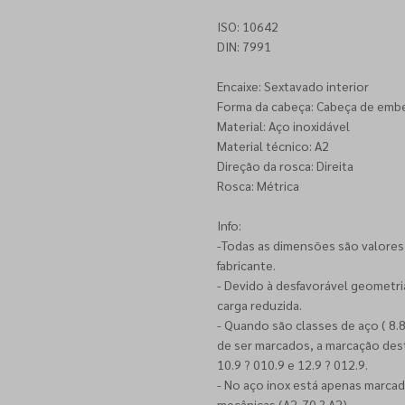
ISO: 10642
DIN: 7991
Encaixe: Sextavado interior
Forma da cabeça: Cabeça de emb
Material: Aço inoxidável
Material técnico: A2
Direção da rosca: Direita
Rosca: Métrica
Info:
-Todas as dimensões são valores
fabricante.
- Devido à desfavorável geometr
carga reduzida.
- Quando são classes de aço ( 8.
de ser marcados, a marcação desta
10.9 ? 010.9 e 12.9 ? 012.9.
- No aço inox está apenas marcad
mecânicas (A2-70 ? A2).