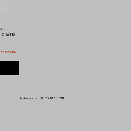
eis
GRÁTIS
ncomenda
Referência:
01.79911070I