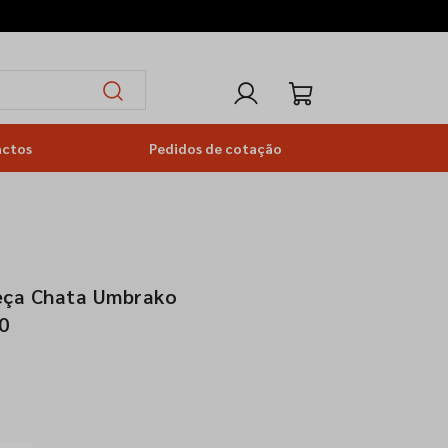
actos
Pedidos de cotação
eça Chata Umbrako
0