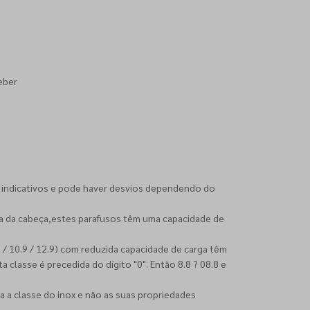
eber
 indicativos e pode haver desvios dependendo do
ia da cabeça,estes parafusos têm uma capacidade de
8 / 10.9 / 12.9) com reduzida capacidade de carga têm
 classe é precedida do dígito "0". Então 8.8 ? 08.8 e
a a classe do inox e não as suas propriedades