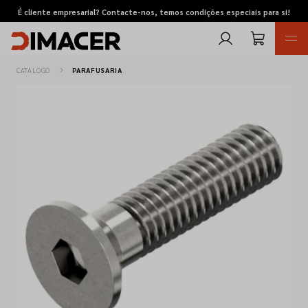
É cliente empresarial? Contacte-nos, temos condições especiais para si!
CATÁLOGO
PARAFUSARIA
Retomas
Pedidos de cotação
Marcas
Favoritos