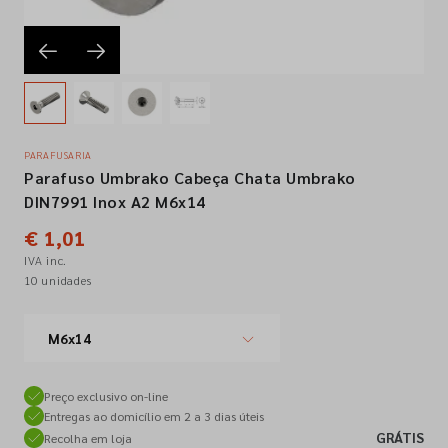
Empresa
Contactos
PARAFUSARIA
Parafuso Umbrako Cabeça Chata Umbrako
Siga-nos nas redes sociais
DIN7991 Inox A2 M6x14
€ 1,01
IVA inc.
10 unidades
M6x14
Preço exclusivo on-line
Entregas ao domicílio em 2 a 3 dias úteis
GRÁTIS
Recolha em loja