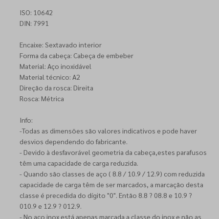
ISO: 10642
DIN: 7991
Encaixe: Sextavado interior
Forma da cabeça: Cabeça de embeber
Material: Aço inoxidável
Material técnico: A2
Direção da rosca: Direita
Rosca: Métrica
Info:
-Todas as dimensões são valores indicativos e pode haver
desvios dependendo do fabricante.
- Devido à desfavorável geometria da cabeça,estes parafusos
têm uma capacidade de carga reduzida.
- Quando são classes de aço ( 8.8 / 10.9 / 12.9) com reduzida
capacidade de carga têm de ser marcados, a marcação desta
classe é precedida do dígito "0". Então 8.8 ? 08.8 e 10.9 ?
010.9 e 12.9 ? 012.9.
- No aço inox está apenas marcada a classe do inox e não as