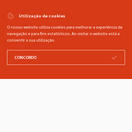
(Chamada para a rede fixa nacional)
comercial@dimacer.com
Utilização de cookies
O nosso website utiliza cookies para melhorar a experiência de
navegação e para fins estatísticos. Ao visitar o website está a
consentir a sua utilização.
A DIMACER
INFORMAÇÕES LEGAIS
CONCORDO
Catálogo
Resolução de litígios
Retomas
Livro de reclamações
Marcas
Política de privacidade
Empresa
Política de cookies
Contactos
Entregas e devoluções