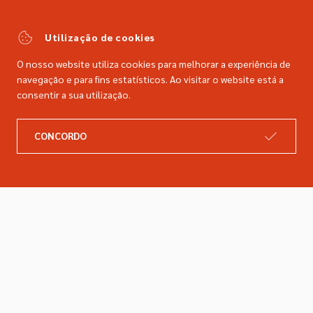
(Chamada para a rede fixa nacional)
comercial@dimacer.com
Utilização de cookies
O nosso website utiliza cookies para melhorar a experiência de
navegação e para fins estatísticos. Ao visitar o website está a
consentir a sua utilização.
A DIMACER
INFORMAÇÕES LEGAIS
CONCORDO
Catálogo
Resolução de litígios
Retomas
Livro de reclamações
Marcas
Política de privacidade
Empresa
Política de cookies
Contactos
Entregas e devoluções