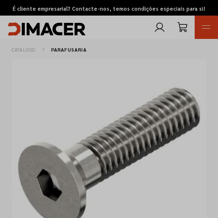
É cliente empresarial? Contacte-nos, temos condições especiais para si!
CATÁLOGO
PARAFUSARIA
Retomas
Pedidos de cotação
Marcas
Favoritos