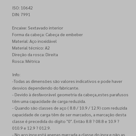
ISO: 10642
DIN: 7991
Encaixe: Sextavado interior
Forma da cabeça: Cabeça de embeber
Material: Aço inoxidável
Material técnico: A2
Direção da rosca: Direita
Rosca: Métrica
Info:
-Todas as dimensões são valores indicativos e pode haver
desvios dependendo do fabricante.
- Devido à desfavorável geometria da cabeça,estes parafusos
têm uma capacidade de carga reduzida.
- Quando são classes de aço ( 8.8 / 10.9 / 12.9) com reduzida
capacidade de carga têm de ser marcados, a marcação desta
classe é precedida do dígito "0". Então 8.8 ? 08.8 e 10.9 ?
010.9 e 12.9 ? 012.9.
- No aço inox está apenas marcada a classe do inox e não as