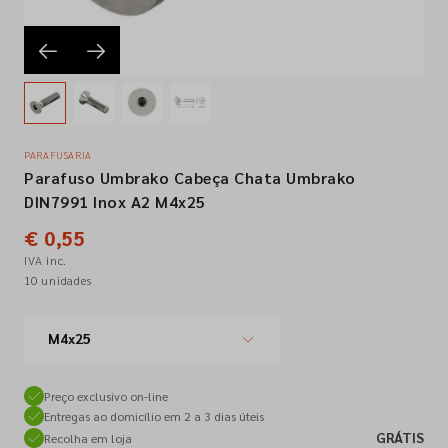
Empresa
Contactos
PARAFUSARIA
Parafuso Umbrako Cabeça Chata Umbrako
Siga-nos nas redes sociais
DIN7991 Inox A2 M4x25
€ 0,55
IVA inc.
10 unidades
M4x25
Preço exclusivo on-line
Entregas ao domicílio em 2 a 3 dias úteis
GRÁTIS
Recolha em loja