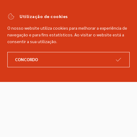
(Chamada para a rede fixa nacional)
comercial@dimacer.com
Utilização de cookies
O nosso website utiliza cookies para melhorar a experiência de
navegação e para fins estatísticos. Ao visitar o website está a
consentir a sua utilização.
A DIMACER
INFORMAÇÕES LEGAIS
CONCORDO
Catálogo
Resolução de litígios
Retomas
Livro de reclamações
Marcas
Política de privacidade
Empresa
Política de cookies
Contactos
Entregas e devoluções