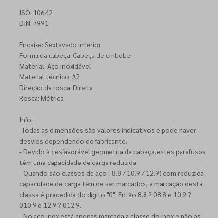
ISO: 10642
DIN: 7991
Encaixe: Sextavado interior
Forma da cabeça: Cabeça de embeber
Material: Aço inoxidável
Material técnico: A2
Direção da rosca: Direita
Rosca: Métrica
Info:
-Todas as dimensões são valores indicativos e pode haver
desvios dependendo do fabricante.
- Devido à desfavorável geometria da cabeça,estes parafusos
têm uma capacidade de carga reduzida.
- Quando são classes de aço ( 8.8 / 10.9 / 12.9) com reduzida
capacidade de carga têm de ser marcados, a marcação desta
classe é precedida do dígito "0". Então 8.8 ? 08.8 e 10.9 ?
010.9 e 12.9 ? 012.9.
- No aço inox está apenas marcada a classe do inox e não as