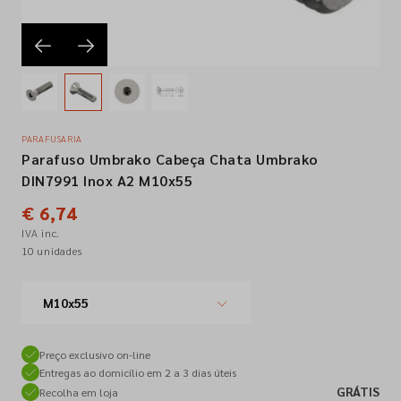
Empresa
Contactos
PARAFUSARIA
Parafuso Umbrako Cabeça Chata Umbrako
Siga-nos nas redes sociais
DIN7991 Inox A2 M10x55
€ 6,74
IVA inc.
10 unidades
M10x55
Preço exclusivo on-line
Entregas ao domicílio em 2 a 3 dias úteis
GRÁTIS
Recolha em loja