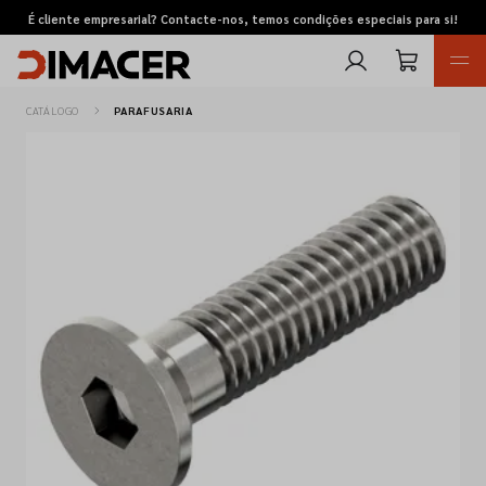
É cliente empresarial? Contacte-nos, temos condições especiais para si!
CATÁLOGO
PARAFUSARIA
Retomas
Pedidos de cotação
Marcas
Favoritos