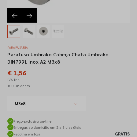
Empresa
Contactos
PARAFUSARIA
Parafuso Umbrako Cabeça Chata Umbrako
Siga-nos nas redes sociais
DIN7991 Inox A2 M3x8
€ 1,56
IVA inc.
100 unidades
M3x8
Preço exclusivo on-line
Entregas ao domicílio em 2 a 3 dias úteis
GRÁTIS
Recolha em loja