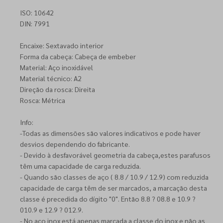
ISO: 10642
DIN: 7991
Encaixe: Sextavado interior
Forma da cabeça: Cabeça de embeber
Material: Aço inoxidável
Material técnico: A2
Direção da rosca: Direita
Rosca: Métrica
Info:
-Todas as dimensões são valores indicativos e pode haver
desvios dependendo do fabricante.
- Devido à desfavorável geometria da cabeça,estes parafusos
têm uma capacidade de carga reduzida.
- Quando são classes de aço ( 8.8 / 10.9 / 12.9) com reduzida
capacidade de carga têm de ser marcados, a marcação desta
classe é precedida do dígito "0". Então 8.8 ? 08.8 e 10.9 ?
010.9 e 12.9 ? 012.9.
- No aço inox está apenas marcada a classe do inox e não as