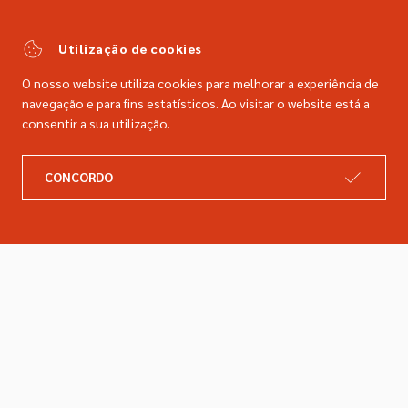
(Chamada para a rede fixa nacional)
comercial@dimacer.com
Utilização de cookies
O nosso website utiliza cookies para melhorar a experiência de
navegação e para fins estatísticos. Ao visitar o website está a
consentir a sua utilização.
A DIMACER
INFORMAÇÕES LEGAIS
CONCORDO
Catálogo
Resolução de litígios
Retomas
Livro de reclamações
Marcas
Política de privacidade
Empresa
Política de cookies
Contactos
Entregas e devoluções