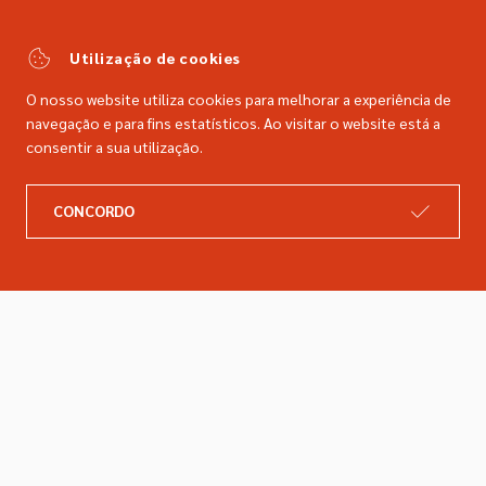
(Chamada para a rede fixa nacional)
comercial@dimacer.com
Utilização de cookies
O nosso website utiliza cookies para melhorar a experiência de
navegação e para fins estatísticos. Ao visitar o website está a
consentir a sua utilização.
A DIMACER
INFORMAÇÕES LEGAIS
CONCORDO
Catálogo
Resolução de litígios
Retomas
Livro de reclamações
Marcas
Política de privacidade
Empresa
Política de cookies
Contactos
Entregas e devoluções