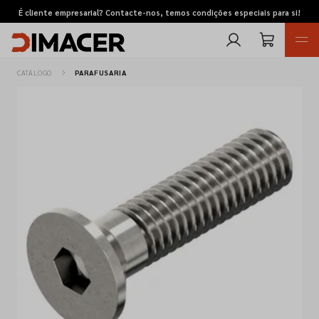
É cliente empresarial? Contacte-nos, temos condições especiais para si!
CATÁLOGO
PARAFUSARIA
Retomas
Pedidos de cotação
Marcas
Favoritos