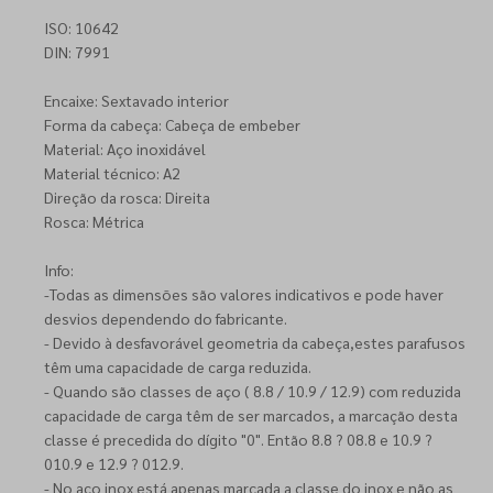
ISO: 10642
DIN: 7991
Encaixe: Sextavado interior
Forma da cabeça: Cabeça de embeber
Material: Aço inoxidável
Material técnico: A2
Direção da rosca: Direita
Rosca: Métrica
Info:
-Todas as dimensões são valores indicativos e pode haver
desvios dependendo do fabricante.
- Devido à desfavorável geometria da cabeça,estes parafusos
têm uma capacidade de carga reduzida.
- Quando são classes de aço ( 8.8 / 10.9 / 12.9) com reduzida
capacidade de carga têm de ser marcados, a marcação desta
classe é precedida do dígito "0". Então 8.8 ? 08.8 e 10.9 ?
010.9 e 12.9 ? 012.9.
- No aço inox está apenas marcada a classe do inox e não as