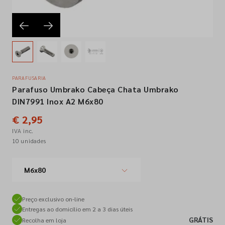
Empresa
Contactos
PARAFUSARIA
Parafuso Umbrako Cabeça Chata Umbrako
Siga-nos nas redes sociais
DIN7991 Inox A2 M6x80
€ 2,95
IVA inc.
10 unidades
M6x80
Preço exclusivo on-line
Entregas ao domicílio em 2 a 3 dias úteis
GRÁTIS
Recolha em loja