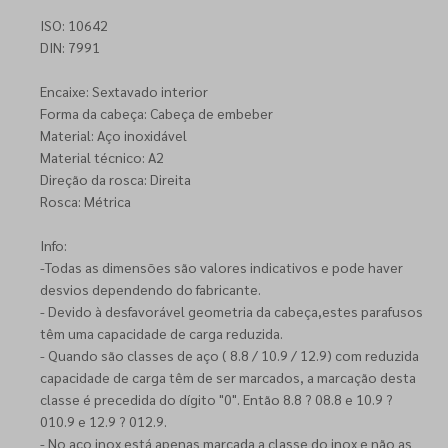
ISO: 10642
DIN: 7991
Encaixe: Sextavado interior
Forma da cabeça: Cabeça de embeber
Material: Aço inoxidável
Material técnico: A2
Direção da rosca: Direita
Rosca: Métrica
Info:
-Todas as dimensões são valores indicativos e pode haver
desvios dependendo do fabricante.
- Devido à desfavorável geometria da cabeça,estes parafusos
têm uma capacidade de carga reduzida.
- Quando são classes de aço ( 8.8 / 10.9 / 12.9) com reduzida
capacidade de carga têm de ser marcados, a marcação desta
classe é precedida do dígito "0". Então 8.8 ? 08.8 e 10.9 ?
010.9 e 12.9 ? 012.9.
- No aço inox está apenas marcada a classe do inox e não as