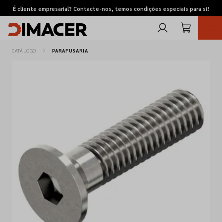
É cliente empresarial? Contacte-nos, temos condições especiais para si!
CATÁLOGO
PARAFUSARIA
Retomas
Pedidos de cotação
Marcas
Favoritos