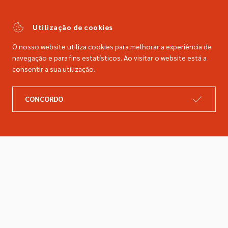
(Chamada para a rede fixa nacional)
comercial@dimacer.com
Utilização de cookies
O nosso website utiliza cookies para melhorar a experiência de
navegação e para fins estatísticos. Ao visitar o website está a
consentir a sua utilização.
A DIMACER
INFORMAÇÕES LEGAIS
CONCORDO
Catálogo
Resolução de litígios
Retomas
Livro de reclamações
Marcas
Política de privacidade
Empresa
Política de cookies
Contactos
Entregas e devoluções