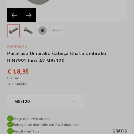
Empresa
Contactos
PARAFUSARIA
Parafuso Umbrako Cabeça Chata Umbrako
Siga-nos nas redes sociais
DIN7991 Inox A2 M8x120
€ 18,35
IVA inc.
10 unidades
M8x120
Preço exclusivo on-line
Entregas ao domicílio em 2 a 3 dias úteis
GRÁTIS
Recolha em loja