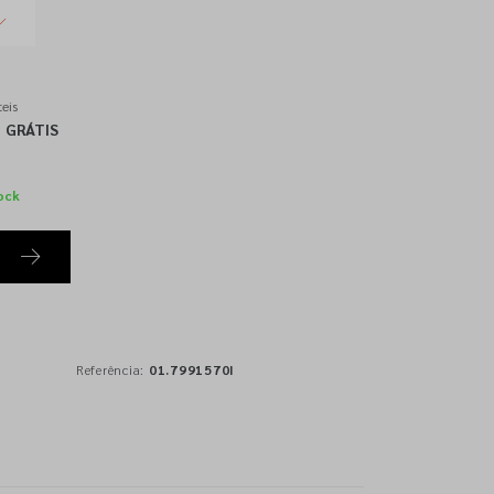
eis
GRÁTIS
ock
Referência:
01.7991570I