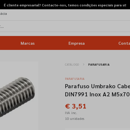
É cliente empresarial? Contacte-nos, temos condições especiais para si!
cácia
Marcas
Empresa
Cont
CATÁLOGO
PARAFUSARIA
PARAFUSARIA
Parafuso Umbrako Cab
DIN7991 Inox A2 M5x70
€ 3,51
IVA inc.
10 unidades