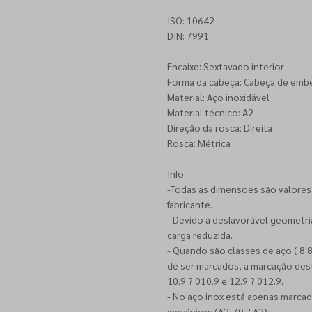
ISO: 10642
DIN: 7991
Encaixe: Sextavado interior
Forma da cabeça: Cabeça de emb
Material: Aço inoxidável
Material técnico: A2
Direção da rosca: Direita
Rosca: Métrica
Info:
-Todas as dimensões são valores
fabricante.
- Devido à desfavorável geometr
carga reduzida.
- Quando são classes de aço ( 8.
de ser marcados, a marcação desta
10.9 ? 010.9 e 12.9 ? 012.9.
- No aço inox está apenas marcad
mecânicas (A2-70 ? A2).