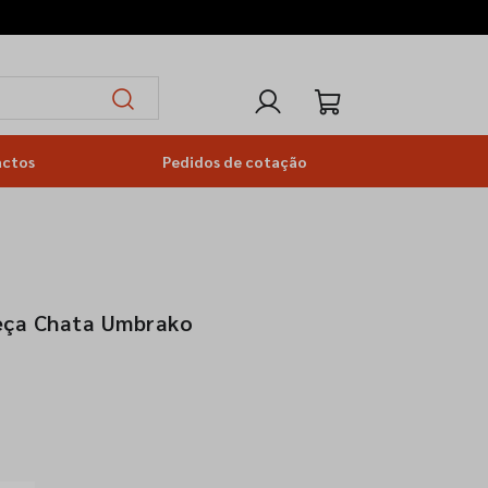
actos
Pedidos de cotação
eça Chata Umbrako