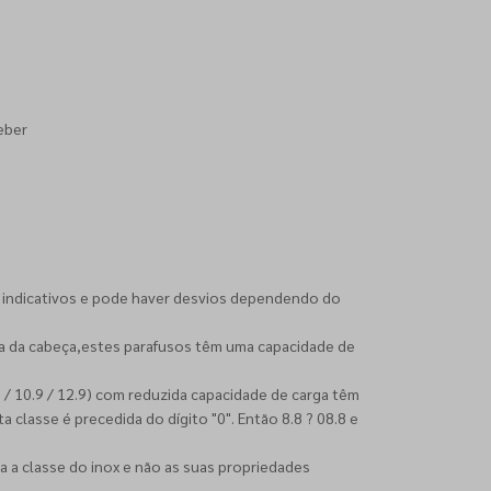
eber
 indicativos e pode haver desvios dependendo do
ia da cabeça,estes parafusos têm uma capacidade de
8 / 10.9 / 12.9) com reduzida capacidade de carga têm
 classe é precedida do dígito "0". Então 8.8 ? 08.8 e
a a classe do inox e não as suas propriedades